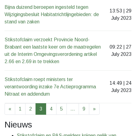
Bijna duizend beroepen ingesteld tegen
13:53 | 29
Wijzigingsbesluit Habitatrichtlijngebieden: de
July 2023
stand van zaken
Stikstofclaim verzoekt Provincie Noord-
Brabant een laatste keer om de maatregelen
09:22 | 27
uit de Interim Omgevingsverordening artikel
July 2023
2.66 en 2.69 in te trekken
Stikstofclaim roept ministers ter
14:49 | 24
verantwoording inzake 7e Actieprogramma
July 2023
Nitraat en addendum
«
1
2
3
4
5
…
9
»
Nieuws
Stikstofclaim en PAS-melders krijgen gelijk van